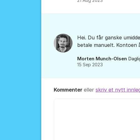
21 Aug 2023
Hei. Du får ganske umidde
betale manuelt. Kontoen å
Morten Munch-Olsen
Dagli
15 Sep 2023
Kommenter
eller
skriv et nytt innle
Kommentar *