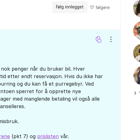
Følg innlegget
17
følgere
Vis/skjul inns
 nok penger når du bruker bil. Hver
tid etter endt reservasjon. Hvis du ikke har
purring og du kan få et purregebyr. Ved
ontoen sperret for å opprette nye
dager med manglende betaling vil også alle
kanselleres.
 misbruk.
årene
(pkt 7) og
prislisten
vår.