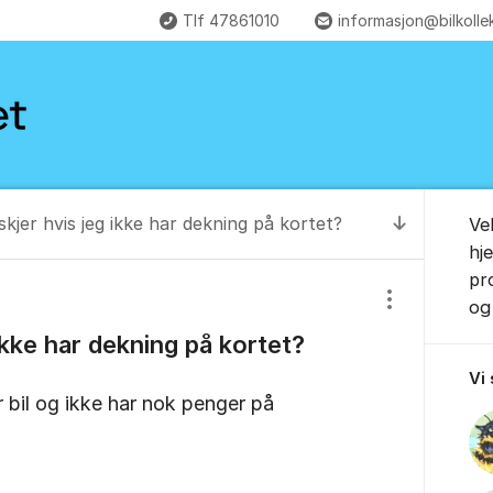
Tlf 47861010
informasjon@bilkolle
Om for
kjer hvis jeg ikke har dekning på kortet?
Ve
Til senest
hj
pr
og 
Vis/skjul inns
ikke har dekning på kortet?
Vi
r bil og ikke har nok penger på