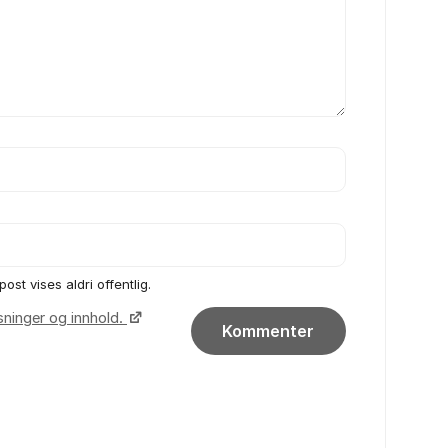
post vises aldri offentlig.
sninger og innhold.
Kommenter