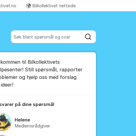
ktivet.no
Bilkollektivet nettside
Flere supportlenker
Søk blant alle innlegg
Søk
umet
lkommen til Bilkollektivets
e kommentar
elpesenter! Still spørsmål, rapporter
oblemer og hjelp oss med forslag
ideer!
tillinger for innlegg/kommentarer
 svarer på dine spørsmål
Helene
Medlemsrådgiver