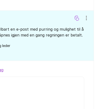
Vis/skjul inns
lbart en e-post med purring og mulighet til å
pnes igjen med en gang regningen er betalt.
g leder
gg