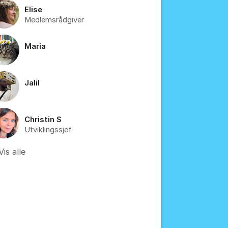
Elise
Medlemsrådgiver
Maria
tillinger for innlegg/kommentarer
Jalil
Christin S
Utviklingssjef
Vis alle